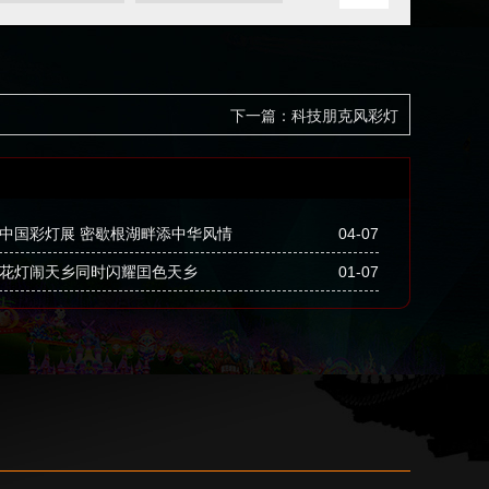
下一篇：科技朋克风彩灯
中国彩灯展 密歇根湖畔添中华风情
04-07
花灯闹天乡同时闪耀囯色天乡
01-07