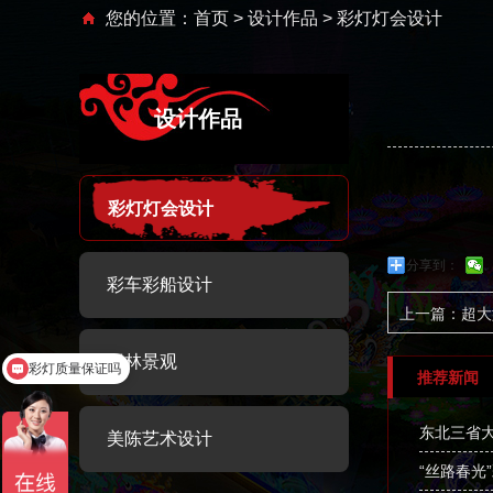
您的位置：
首页
>
设计作品
> 彩灯灯会设计
设计作品
彩灯灯会设计
分享到：
彩车彩船设计
上一篇：超大
彩灯质量保证吗
园林景观
介绍下你们的彩灯
推荐新闻
东北三省
美陈艺术设计
“丝路春光