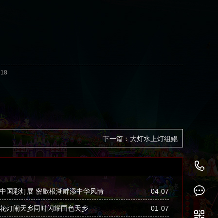
718
下一篇：大灯水上灯组鲲
1
中国彩灯展 密歇根湖畔添中华风情
04-07
花灯闹天乡同时闪耀囯色天乡
01-07